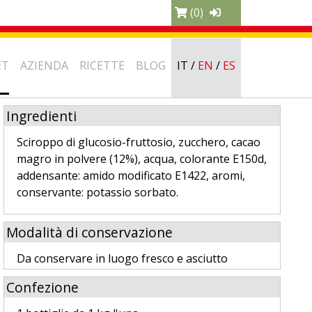
(0)
ET
AZIENDA
RICETTE
BLOG
IT
/
EN
/
ES
Ingredienti
Sciroppo di glucosio-fruttosio, zucchero, cacao
magro in polvere (12%), acqua, colorante E150d,
addensante: amido modificato E1422, aromi,
conservante: potassio sorbato.
Modalità di conservazione
Da conservare in luogo fresco e asciutto
Confezione