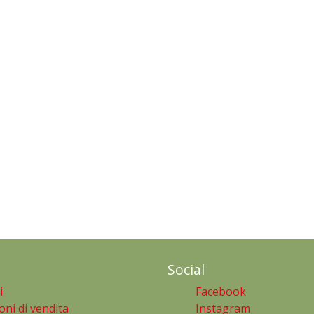
Social
i
Facebook
oni di vendita
Instagram