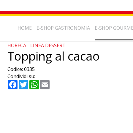
HOME
E-SHOP GASTRONOMIA
E-SHOP GOURM
HORECA
-
LINEA DESSERT
Topping al cacao
Codice:
0335
Condividi su:
Facebook
Twitter
WhatsApp
Email