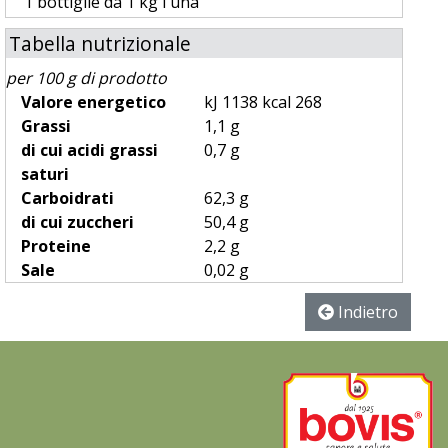
1 bottiglie da 1 kg l'una
Tabella nutrizionale
per 100 g di prodotto
Valore energetico
kJ 1138 kcal 268
Grassi
1,1 g
di cui acidi grassi
0,7 g
saturi
Carboidrati
62,3 g
di cui zuccheri
50,4 g
Proteine
2,2 g
Sale
0,02 g
Indietro