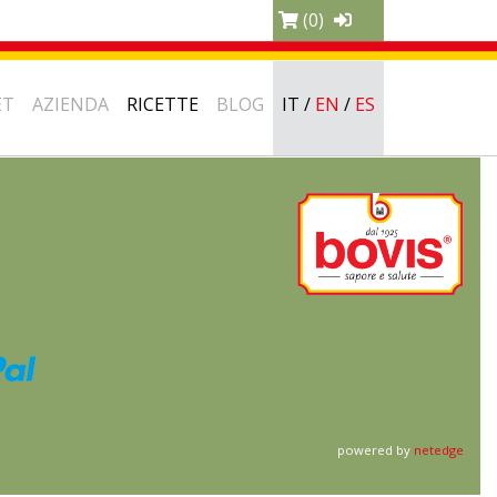
(0)
ET
AZIENDA
RICETTE
BLOG
IT
/
EN
/
ES
powered by
netedge