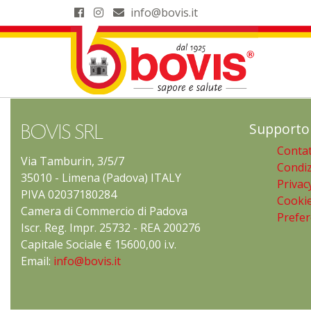
info@bovis.it
Supporto
BOVIS SRL
Contat
Via Tamburin, 3/5/7
Condiz
35010 - Limena (Padova) ITALY
Privac
PIVA 02037180284
Cookie
Camera di Commercio di Padova
Prefer
Iscr. Reg. Impr. 25732 - REA 200276
Capitale Sociale € 15600,00 i.v.
Email:
info@bovis.it