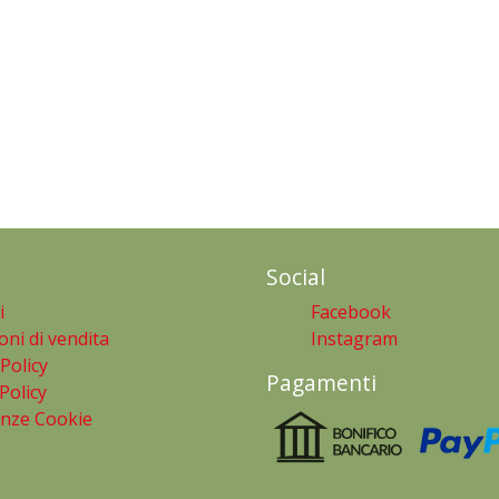
Social
i
Facebook
oni di vendita
Instagram
 Policy
Pagamenti
Policy
enze Cookie