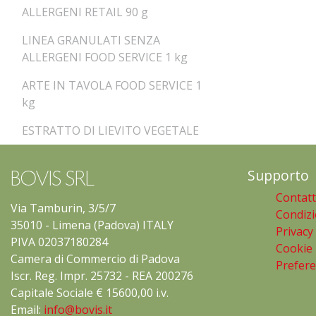
ALLERGENI RETAIL 90 g
LINEA GRANULATI SENZA
ALLERGENI FOOD SERVICE 1 kg
ARTE IN TAVOLA FOOD SERVICE 1
kg
ESTRATTO DI LIEVITO VEGETALE
Supporto
BOVIS SRL
Contatt
Via Tamburin, 3/5/7
Condizi
35010 - Limena (Padova) ITALY
Privacy
PIVA 02037180284
Cookie 
Camera di Commercio di Padova
Prefer
Iscr. Reg. Impr. 25732 - REA 200276
Capitale Sociale € 15600,00 i.v.
Email:
info@bovis.it