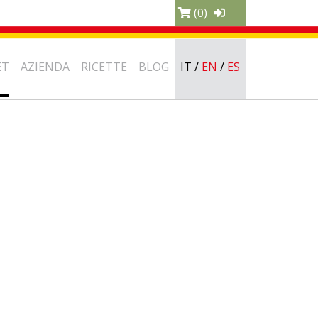
(0)
ET
AZIENDA
RICETTE
BLOG
IT
/
EN
/
ES