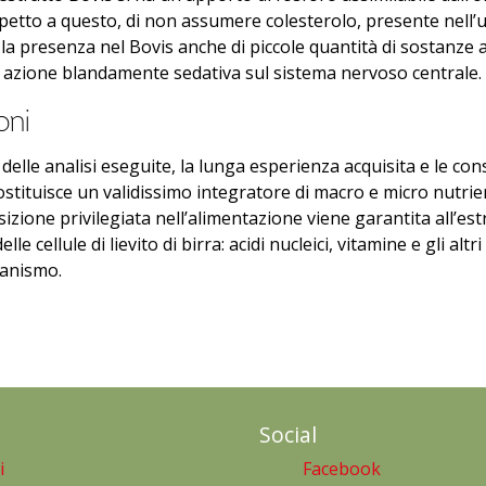
spetto a questo, di non assumere colesterolo, presente nell’
la presenza nel Bovis anche di piccole quantità di sostanze a
 azione blandamente sedativa sul sistema nervoso centrale.
oni
 delle analisi eseguite, la lunga esperienza acquisita e le co
ostituisce un validissimo integratore di macro e micro nutrien
izione privilegiata nell’alimentazione viene garantita all’e
elle cellule di lievito di birra: acidi nucleici, vitamine e gli al
ganismo.
Social
i
Facebook