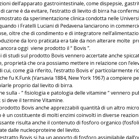
zioni dell’apparato gastrointestinale, come dispepsie, gastriti
 di carne è da evitare, l’estratto di lievito di birra ha confer
imostrato da sperimentazione clinica condotta nelle Universit
 quando i Fratelli Luciani di Pedavena lanciarono in commerc
e, oltre che di condimento e di integratore nell’alimentazio
uzione da loro praticata era tale da non alterare molte propr
ancora oggi viene prodotto il “ Bovis ”.
i di studi sul prodotto Bovis vennero accertate anche spicca
he, proprietà che ora possiamo mettere in relazione con l’ele
i cui, come già riferito, l’estratto Bovis e’ particolarmente ri
 che fu K.Funk (Varsavia 1884, New York 1967) a compiere 
olarle proprio dal lievito di birra.
he sulla - “ fisiologia e patologia delle vitamine “ vennero 
 si deve il termine Vitamine.
prodotto Bovis anche apprezzabili quantità di un altro micro
o è un costituente di molti enzimi coinvolti in diverse reazio
sante risulta anche il contenuto di fosforo organico (fosfolip
ate dalle nucleoproteine del lievito.
’estratto Bovis si ha un apporto di fosforo assimilabile dall