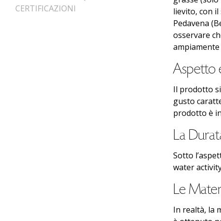
CERTIFICAZIONI
lievito, con 
Pedavena (Bel
osservare che
ampiamente co
Aspetto e
Il prodotto s
gusto caratte
prodotto è i
La Durat
Sotto l’aspet
water activit
Le Mater
In realtà, la