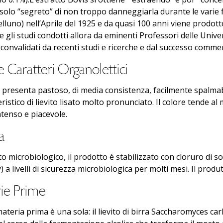
il solo “segreto” di non troppo danneggiarla durante le varie f
luno) nell’Aprile del 1925 e da quasi 100 anni viene prodotto 
 gli studi condotti allora da eminenti Professori delle Unive
nvalidati da recenti studi e ricerche e dal successo commerc
 Caratteri Organolettici
i presenta pastoso, di media consistenza, facilmente spalmab
ristico di lievito lisato molto pronunciato. Il colore tende al 
ntenso e piacevole.
a
to microbiologico, il prodotto è stabilizzato con cloruro di sod
y) a livelli di sicurezza microbiologica per molti mesi. Il pro
ie Prime
 materia prima è una sola: il lievito di birra Saccharomyces c