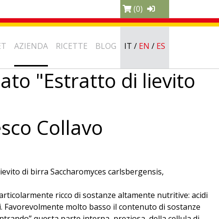
(0)
ET
AZIENDA
RICETTE
BLOG
IT
/
EN
/
ES
to "Estratto di lievito
esco Collavo
lievito di birra Saccharomyces carlsbergensis,
 particolarmente ricco di sostanze altamente nutritive: acidi
ali. Favorevolmente molto basso il contenuto di sostanze
ntrando” questa parte interna, preziosa, della cellula di