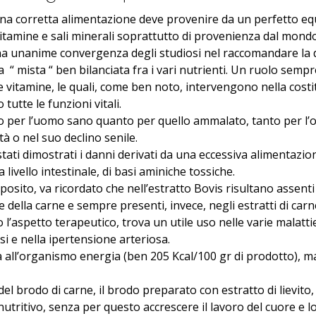
na corretta alimentazione deve provenire da un perfetto equilib
vitamine e sali minerali soprattutto di provenienza dal mond
na unanime convergenza degli studiosi nel raccomandare la d
 “ mista “ ben bilanciata fra i vari nutrienti. Un ruolo semp
e vitamine, le quali, come ben noto, intervengono nella costit
tutte le funzioni vitali.
to per l’uomo sano quanto per quello ammalato, tanto per l’o
à o nel suo declino senile.
ati dimostrati i danni derivati da una eccessiva alimentazione
 livello intestinale, di basi aminiche tossiche.
osito, va ricordato che nell’estratto Bovis risultano assenti l
e della carne e sempre presenti, invece, negli estratti di carn
to l’aspetto terapeutico, trova un utile uso nelle varie malat
si e nella ipertensione arteriosa.
 all’organismo energia (ben 205 Kcal/100 gr di prodotto), 
del brodo di carne, il brodo preparato con estratto di lievito,
utritivo, senza per questo accrescere il lavoro del cuore e lo