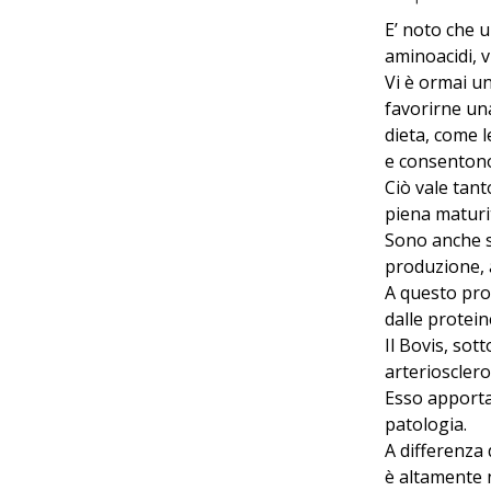
E’ noto che u
aminoacidi, 
Vi è ormai u
favorirne una
dieta, come l
e consentono 
Ciò vale tan
piena maturit
Sono anche st
produzione, a
A questo prop
dalle protein
Il Bovis, sot
arteriosclero
Esso apporta
patologia.
A differenza 
è altamente n