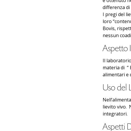
è ottenuto ne
differenza di 
I pregi del l
loro “contenu
Bovis, rispet
nessun coadi
Aspetto I
Il laboratori
materia di “ 
alimentari e 
Uso del L
Nell’alimenta
lievito vivo.
integratori.
Aspetti D