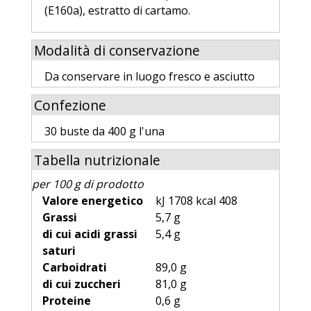
(E160a), estratto di cartamo.
Modalità di conservazione
Da conservare in luogo fresco e asciutto
Confezione
30 buste da 400 g l'una
Tabella nutrizionale
per 100 g di prodotto
Valore energetico
kJ 1708 kcal 408
Grassi
5,7 g
di cui acidi grassi
5,4 g
saturi
Carboidrati
89,0 g
di cui zuccheri
81,0 g
Proteine
0,6 g