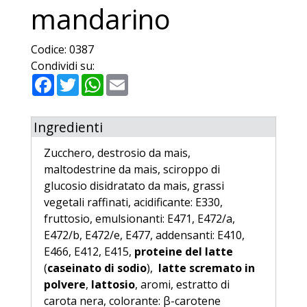
mandarino
Codice:
0387
Condividi su:
Facebook
Twitter
WhatsApp
Email
Ingredienti
Zucchero, destrosio da mais,
maltodestrine da mais, sciroppo di
glucosio disidratato da mais, grassi
vegetali raffinati, acidificante: E330,
fruttosio, emulsionanti: E471, E472/a,
E472/b, E472/e, E477, addensanti: E410,
E466, E412, E415,
proteine del latte
(
caseinato di sodio
),
latte scremato in
polvere
,
lattosio
, aromi, estratto di
carota nera, colorante: β-carotene