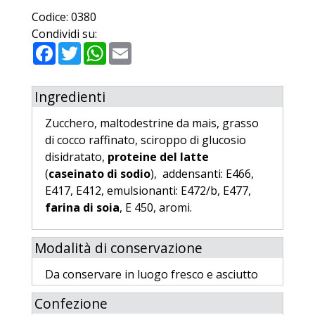
Codice:
0380
Condividi su:
Facebook
Twitter
WhatsApp
Email
Ingredienti
Zucchero, maltodestrine da mais, grasso
di cocco raffinato, sciroppo di glucosio
disidratato,
proteine del latte
(
caseinato di sodio
), addensanti: E466,
E417, E412, emulsionanti: E472/b, E477,
farina di soia
, E 450, aromi.
Modalità di conservazione
Da conservare in luogo fresco e asciutto
Confezione