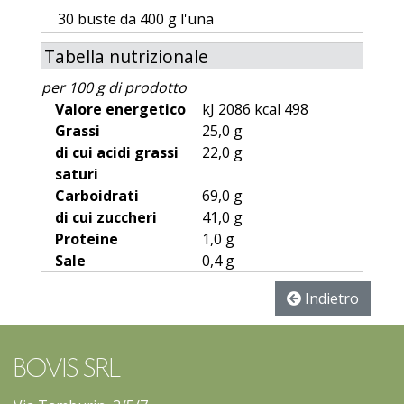
30 buste da 400 g l'una
Tabella nutrizionale
per 100 g di prodotto
Valore energetico
kJ 2086 kcal 498
Grassi
25,0 g
di cui acidi grassi
22,0 g
saturi
Carboidrati
69,0 g
di cui zuccheri
41,0 g
Proteine
1,0 g
Sale
0,4 g
Indietro
BOVIS SRL