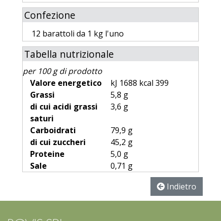
Confezione
12 barattoli da 1 kg l'uno
Tabella nutrizionale
per 100 g di prodotto
Valore energetico
kJ 1688 kcal 399
Grassi
5,8 g
di cui acidi grassi
3,6 g
saturi
Carboidrati
79,9 g
di cui zuccheri
45,2 g
Proteine
5,0 g
Sale
0,71 g
Indietro