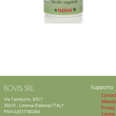
Supporto
BOVIS SRL
Contac
Via Tamburin, 3/5/7
Método
35010 - Limena (Padova) ITALY
Privacy
PIVA 02037180284
Cookie 