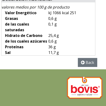
valores medios por 100 g de producto
Valor Energético
kJ 1066 kcal 251
Grasas
0,6 g
de las cuales
0,1 g
saturadas
Hidrato de Carbono
25,4 g
de los cuales azúcares
0,6 g
Proteínas
36 g
Sal
11,7 g
Back